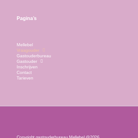
Pagina’s
Mellebel
Vraagouder
Gastouderbureau
Gastouder
Inschrijven
Contact
Tarieven
Copyright gastouderbureau Mellebel @2026