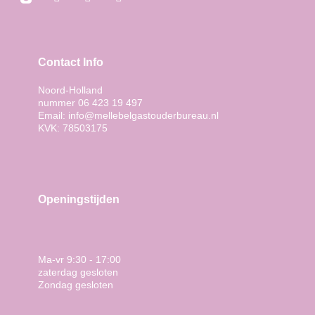
a
o
i
c
u
n
e
t
k
b
u
e
o
b
d
Contact Info
o
e
i
k
n
-
Noord-Holland
i
nummer 06 423 19 497
n
Email: info@mellebelgastouderbureau.nl
KVK: 78503175
Openingstijden
Ma-vr 9:30 - 17:00
zaterdag gesloten
Zondag gesloten