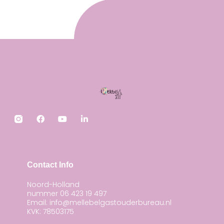
F
Y
L
a
o
i
c
u
n
e
t
k
b
u
e
o
b
d
o
e
i
Contact Info
k
n
-
Noord-Holland
i
nummer 06 423 19 497
n
Email: info@mellebelgastouderbureau.nl
KVK: 78503175