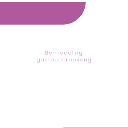
Bemiddeling
gastouderopvang
”leven en laten leven”