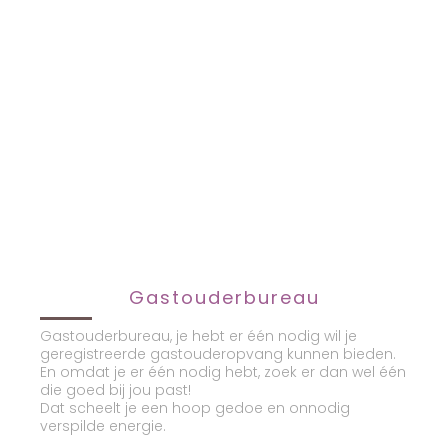
“Aanmelden”
Aanmelden is gratis en geheel vrijblijvend
Gastouderbureau
Gastouderbureau, je hebt er één nodig wil je
geregistreerde gastouderopvang kunnen bieden.
En omdat je er één nodig hebt, zoek er dan wel één
die goed bij jou past!
Dat scheelt je een hoop gedoe en onnodig
verspilde energie.