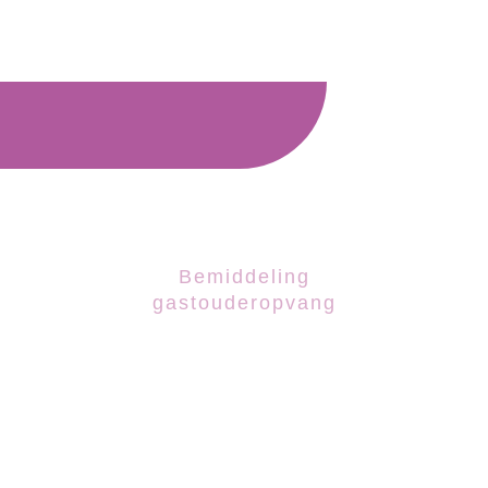
Bemiddeling
gastouderopvang
”leven en laten leven”