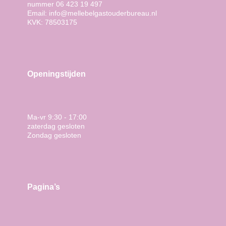
i
nummer 06 423 19 497
n
Email: info@mellebelgastouderbureau.nl
KVK: 78503175
Openingstijden
Ma-vr 9:30 - 17:00
zaterdag gesloten
Zondag gesloten
Pagina’s