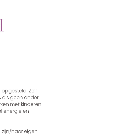
H
opgesteld. Zelf
s als geen ander
rken met kinderen
l energie en
p zijn/haar eigen