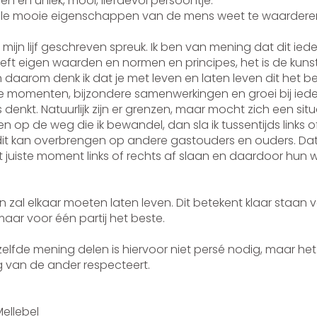
 en uniek, mooi, liefdevol persoontje.
en alle mooie eigenschappen van de mens weet te waardere
p mijn lijf geschreven spreuk. Ik ben van mening dat dit ied
heeft eigen waarden en normen en principes, het is de kun
daarom denk ik dat je met leven en laten leven dit het be
jne momenten, bijzondere samenwerkingen en groei bij iede
 denkt. Natuurlijk zijn er grenzen, maar mocht zich een si
en op de weg die ik bewandel, dan sla ik tussentijds links o
k dit kan overbrengen op andere gastouders en ouders. Dat
 juiste moment links of rechts af slaan en daardoor hun w
 zal elkaar moeten laten leven. Dit betekent klaar staan 
 maar voor één partij het beste.
zelfde mening delen is hiervoor niet persé nodig, maar het
g van de ander respecteert.
oekstra
, gastouderbureau Me