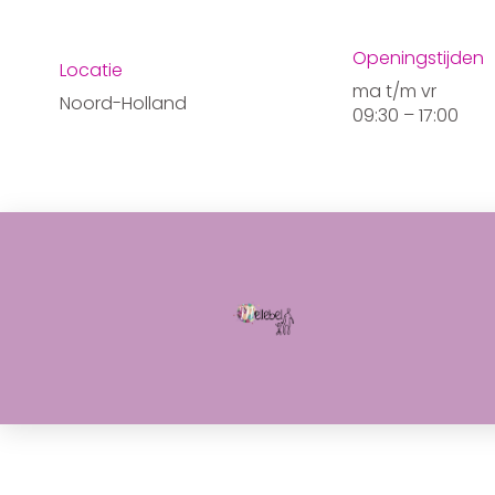
Ga
de
naar
inhoud
Openingstijden
de
Locatie
inhoud
ma t/m vr
Noord-Holland
09:30 – 17:00