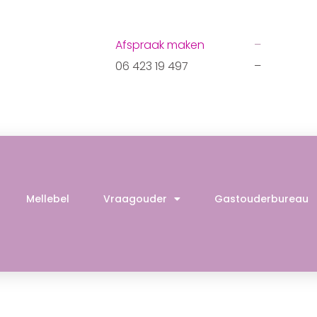
Afspraak maken
–
06 423 19 497
–
Mellebel
Vraagouder
Gastouderbureau