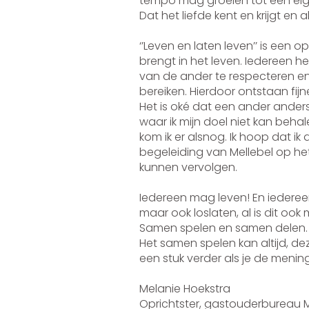
tempo mag groeien tot een eigen
Dat het liefde kent en krijgt 
‘’Leven en laten leven’’ is een o
brengt in het leven. Iedereen 
van de ander te respecteren en 
bereiken. Hierdoor ontstaan fi
Het is oké dat een ander anders
waar ik mijn doel niet kan behal
kom ik er alsnog. Ik hoop dat i
begeleiding van Mellebel op het
kunnen vervolgen.
Iedereen mag leven! En iedereen
maar ook loslaten, al is dit ook
Samen spelen en samen delen.
Het samen spelen kan altijd, de
een stuk verder als je de menin
Melanie H
Oprichtster