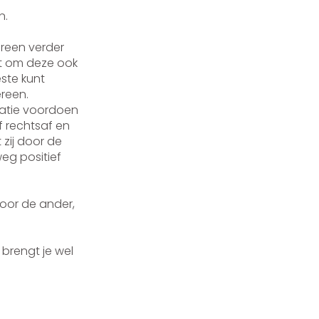
n.
ereen verder
st om deze ook
ste kunt
reen.
tuatie voordoen
f rechtsaf en
 zij door de
eg positief
voor de ander,
 brengt je wel
llebel