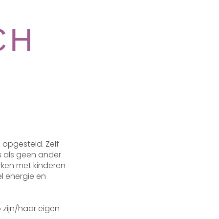
CH
opgesteld. Zelf
s als geen ander
rken met kinderen
l energie en
p zijn/haar eigen