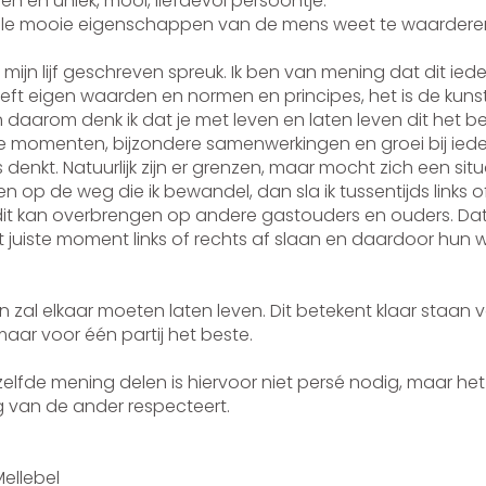
 en uniek, mooi, liefdevol persoontje.
en alle mooie eigenschappen van de mens weet te waardere
p mijn lijf geschreven spreuk. Ik ben van mening dat dit ied
heeft eigen waarden en normen en principes, het is de kun
daarom denk ik dat je met leven en laten leven dit het be
jne momenten, bijzondere samenwerkingen en groei bij iede
 denkt. Natuurlijk zijn er grenzen, maar mocht zich een si
en op de weg die ik bewandel, dan sla ik tussentijds links o
k dit kan overbrengen op andere gastouders en ouders. Dat
 juiste moment links of rechts af slaan en daardoor hun w
 zal elkaar moeten laten leven. Dit betekent klaar staan 
 maar voor één partij het beste.
zelfde mening delen is hiervoor niet persé nodig, maar het
g van de ander respecteert.
oekstra
, gastouderbureau Me