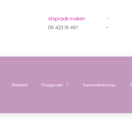
Afspraak maken
–
06 423 19 497
–
Mellebel
Vraagouder
Gastouderbureau