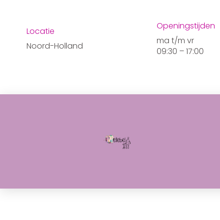
Ga
de
naar
inhoud
Openingstijden
de
Locatie
inhoud
ma t/m vr
Noord-Holland
09:30 – 17:00