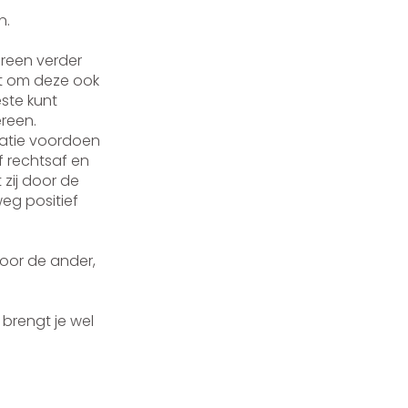
n.
ereen verder
st om deze ook
ste kunt
reen.
tuatie voordoen
f rechtsaf en
 zij door de
eg positief
voor de ander,
 brengt je wel
llebel