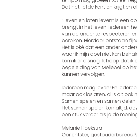
tempo mag groeien tot een eigen
Dat het liefde kent en krijgt 
‘’Leven en laten leven’’ is een o
brengt in het leven. Iedereen 
van de ander te respecteren en 
bereiken. Hierdoor ontstaan fi
Het is oké dat een ander anders
waar ik mijn doel niet kan behal
kom ik er alsnog. Ik hoop dat i
begeleiding van Mellebel op het
kunnen vervolgen.
Iedereen mag leven! En iedereen
maar ook loslaten, al is dit ook
Samen spelen en samen delen.
Het samen spelen kan altijd, de
een stuk verder als je de menin
Melanie H
Oprichtster